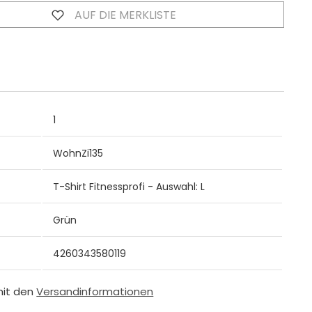
AUF DIE MERKLISTE
1
WohnZi135
T-Shirt Fitnessprofi - Auswahl: L
Grün
4260343580119
mit den
Versandinformationen