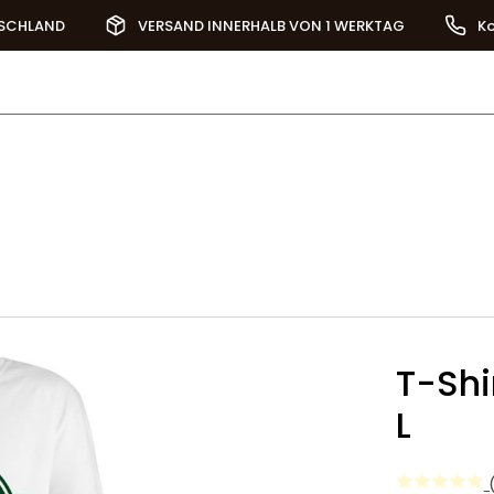
TSCHLAND
VERSAND INNERHALB VON 1 WERKTAG
Ko
T-Shi
L
(