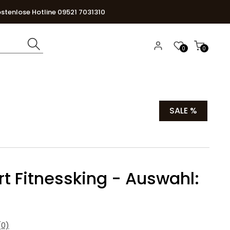
stenlose Hotline 09521 7031310
0
0
SALE %
rt Fitnessking - Auswahl:
0)