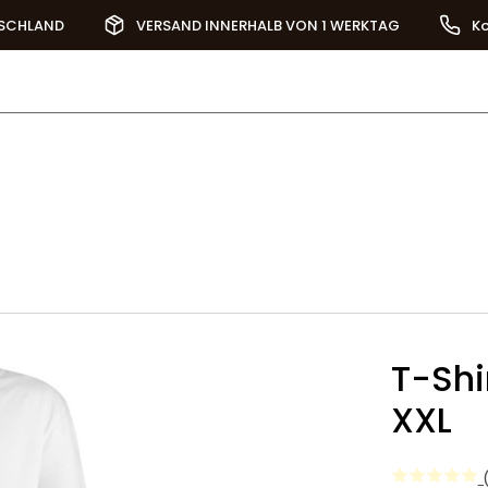
TSCHLAND
VERSAND INNERHALB VON 1 WERKTAG
Ko
T-Shi
XXL
(